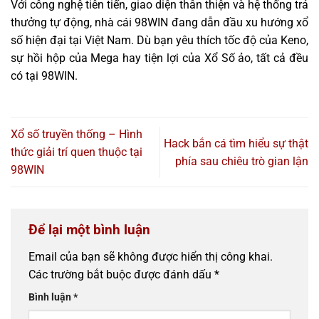
Với công nghệ tiên tiến, giao diện thân thiện và hệ thống trả
thưởng tự động, nhà cái 98WIN đang dẫn đầu xu hướng xổ
số hiện đại tại Việt Nam. Dù bạn yêu thích tốc độ của Keno,
sự hồi hộp của Mega hay tiện lợi của Xổ Số ảo, tất cả đều
có tại 98WIN.
Xổ số truyền thống – Hình
Hack bắn cá tìm hiểu sự thật
thức giải trí quen thuộc tại
phía sau chiêu trò gian lận
98WIN
Để lại một bình luận
Email của bạn sẽ không được hiển thị công khai.
Các trường bắt buộc được đánh dấu
*
Bình luận
*