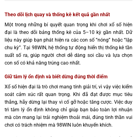
Theo dõi lịch quay và thống kê kết quả gần nhất
Một trong những bí quyết quan trọng khi chơi xổ số hiện
đại là theo dõi bảng thống kê của 5–10 kỳ gần nhất. Dữ
liệu này giúp bạn phát hiện ra các con số “nóng” hoặc “lặp
chu kỳ”. Tại 98WIN, hệ thống tự động hiển thị thống kê tần
suất số ra, giúp người chơi dễ dàng soi cầu và lựa chọn
con số có khả năng trúng cao nhất.
Giữ tâm lý ổn định và biết dừng đúng thời điểm
Xổ số hiện đại là trò chơi mang tính giải trí, vì vậy việc kiểm
soát cảm xúc rất quan trọng. Khi đã đạt được mục tiêu
thắng, hãy dừng lại thay vì cố gỡ hoặc tăng cược. Việc duy
trì tâm lý ổn định không chỉ giúp bạn bảo toàn lợi nhuận
mà còn mang lại trải nghiệm thoải mái, đúng tinh thần vui
chơi có trách nhiệm mà 98WIN luôn khuyến khích.