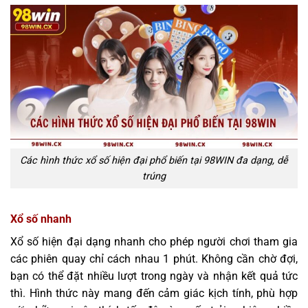
Các hình thức xổ số hiện đại phổ biến tại 98WIN đa dạng, dễ
trúng
Xổ số nhanh
Xổ số hiện đại dạng nhanh cho phép người chơi tham gia
các phiên quay chỉ cách nhau 1 phút. Không cần chờ đợi,
bạn có thể đặt nhiều lượt trong ngày và nhận kết quả tức
thì. Hình thức này mang đến cảm giác kịch tính, phù hợp