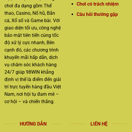
Chơi có trách nhiệm
chơi đa dạng gồm Thể
thao, Casino, Nổ hũ, Bắn
Câu hỏi thường gặp
cá, Xổ số và Game bài. Với
giao diện tối ưu, công nghệ
bảo mật tiên tiến cùng tốc
độ xử lý cực nhanh, Bên
cạnh đó, các chương trình
khuyến mãi hấp dẫn, dịch
vụ chăm sóc khách hàng
24/7 giúp 98WIN khẳng
định vị thế là điểm đến giải
trí trực tuyến hàng đầu Việt
Nam, nơi hội tụ đam mê –
cơ hội – và chiến thắng.
HƯỚNG DẪN
LIÊN HỆ