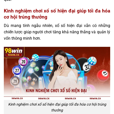
Kinh nghiệm chơi xổ số hiện đại giúp tối đa hóa
cơ hội trúng thưởng
Dù mang tính ngẫu nhiên, xổ số hiện đại vẫn có những
chiến lược giúp người chơi tăng khả năng thắng và quản lý
vốn thông minh hơn.
Kinh nghiệm chơi xổ số hiện đại giúp tối đa hóa cơ hội trúng
thưởng