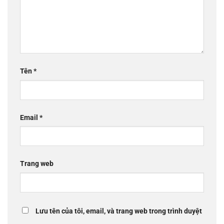
Tên
*
Email
*
Trang web
Lưu tên của tôi, email, và trang web trong trình duyệt