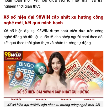
hoàn toàn mới, kết hợp giữa yếu tố may mắn và trải
nghiệm thời gian thực.
Xổ số hiện đại 98WIN cập nhật xu hướng công
nghệ mới, kết quả minh bạch
Xổ số hiện đại tại 98WIN được phát triển dựa trên công
nghệ đồng bộ dữ liệu quốc tế, cho phép người chơi theo dõi
kết quả theo thời gian thực và nhận thưởng tự động.
Xổ số hiện đại 98WIN cập nhật xu hướng công nghệ mới, kết