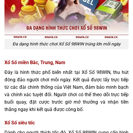
Đa dạng hình thức chơi Xổ Số 98WIN trúng lớn mỗi ngày
Xổ Số miền Bắc, Trung, Nam
Đây là hình thức phổ biến nhất tại Xổ Số 98WIN, thu hút
đông đảo người chơi mỗi ngày. Kết quả được lấy trực tiếp
từ các đài chính thống của Việt Nam, đảm bảo minh bạch
và chính xác tuyệt đối. Người chơi có thể theo dõi trực tiếp
buổi quay, đặt cược trước giờ mở thưởng và nhận tiền
thắng ngay khi kết quả được công bố.
Xổ Số siêu tốc
Dành cho người thích tốc độ, Xổ Số 98WIN cung cấp hình