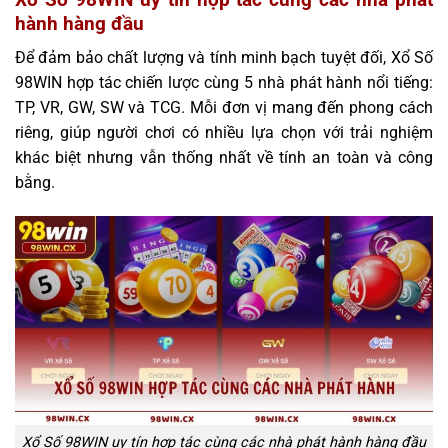
hành hàng đầu
Để đảm bảo chất lượng và tính minh bạch tuyệt đối, Xổ Số
98WIN hợp tác chiến lược cùng 5 nhà phát hành nổi tiếng:
TP, VR, GW, SW và TCG. Mỗi đơn vị mang đến phong cách
riêng, giúp người chơi có nhiều lựa chọn với trải nghiệm
khác biệt nhưng vẫn thống nhất về tính an toàn và công
bằng.
Xổ Số 98WIN uy tín hợp tác cùng các nhà phát hành hàng đầu