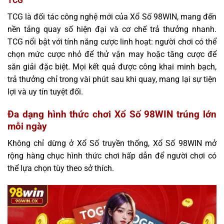
TCG
TCG là đối tác công nghệ mới của Xổ Số 98WIN, mang đến
nền tảng quay số hiện đại và cơ chế trả thưởng nhanh.
TCG nổi bật với tính năng cược linh hoạt: người chơi có thể
chọn mức cược nhỏ để thử vận may hoặc tăng cược để
săn giải đặc biệt. Mọi kết quả được công khai minh bạch,
trả thưởng chỉ trong vài phút sau khi quay, mang lại sự tiện
lợi và uy tín tuyệt đối.
Đa dạng hình thức chơi Xổ Số 98WIN trúng lớn
mỗi ngày
Không chỉ dừng ở Xổ Số truyền thống, Xổ Số 98WIN mở
rộng hàng chục hình thức chơi hấp dẫn để người chơi có
thể lựa chọn tùy theo sở thích.