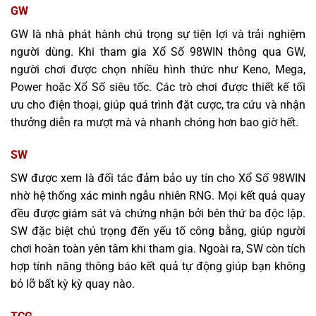
GW
GW là nhà phát hành chú trọng sự tiện lợi và trải nghiệm
người dùng. Khi tham gia Xổ Số 98WIN thông qua GW,
người chơi được chọn nhiều hình thức như Keno, Mega,
Power hoặc Xổ Số siêu tốc. Các trò chơi được thiết kế tối
ưu cho điện thoại, giúp quá trình đặt cược, tra cứu và nhận
thưởng diễn ra mượt mà và nhanh chóng hơn bao giờ hết.
SW
SW được xem là đối tác đảm bảo uy tín cho Xổ Số 98WIN
nhờ hệ thống xác minh ngẫu nhiên RNG. Mọi kết quả quay
đều được giám sát và chứng nhận bởi bên thứ ba độc lập.
SW đặc biệt chú trọng đến yếu tố công bằng, giúp người
chơi hoàn toàn yên tâm khi tham gia. Ngoài ra, SW còn tích
hợp tính năng thông báo kết quả tự động giúp bạn không
bỏ lỡ bất kỳ kỳ quay nào.