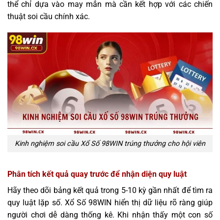
thể chỉ dựa vào may mắn mà cần kết hợp với các chiến
thuật soi cầu chính xác.
Kinh nghiệm soi cầu Xổ Số 98WIN trúng thưởng cho hội viên
Phân tích kết quả quay trước để nhận diện quy luật
Hãy theo dõi bảng kết quả trong 5-10 kỳ gần nhất để tìm ra
quy luật lặp số. Xổ Số 98WIN hiển thị dữ liệu rõ ràng giúp
người chơi dễ dàng thống kê. Khi nhận thấy một con số