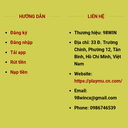
HƯỚNG DẪN
LIÊN HỆ
Đăng ký
Thương hiệu: 98WIN
Đăng nhập
Địa chỉ: 33 Đ. Trường
Chinh, Phường 12, Tân
Tải app
Bình, Hồ Chí Minh, Việt
Rút tiền
Nam
Nạp tiền
Website:
https://playmu.cn.com/
Email:
98wincx@gmail.com
Phone: 0986746539