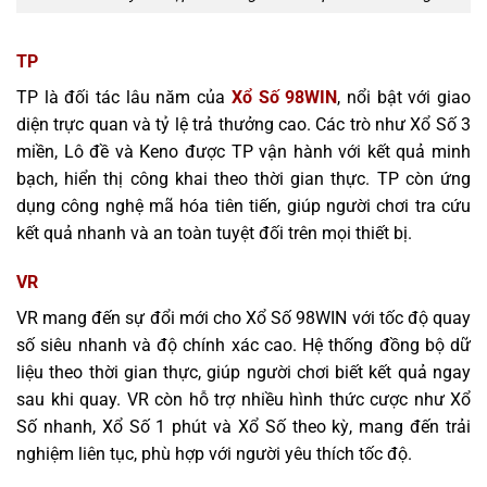
TP
TP là đối tác lâu năm của
Xổ Số 98WIN
, nổi bật với giao
diện trực quan và tỷ lệ trả thưởng cao. Các trò như Xổ Số 3
miền, Lô đề và Keno được TP vận hành với kết quả minh
bạch, hiển thị công khai theo thời gian thực. TP còn ứng
dụng công nghệ mã hóa tiên tiến, giúp người chơi tra cứu
kết quả nhanh và an toàn tuyệt đối trên mọi thiết bị.
VR
VR mang đến sự đổi mới cho Xổ Số 98WIN với tốc độ quay
số siêu nhanh và độ chính xác cao. Hệ thống đồng bộ dữ
liệu theo thời gian thực, giúp người chơi biết kết quả ngay
sau khi quay. VR còn hỗ trợ nhiều hình thức cược như Xổ
Số nhanh, Xổ Số 1 phút và Xổ Số theo kỳ, mang đến trải
nghiệm liên tục, phù hợp với người yêu thích tốc độ.