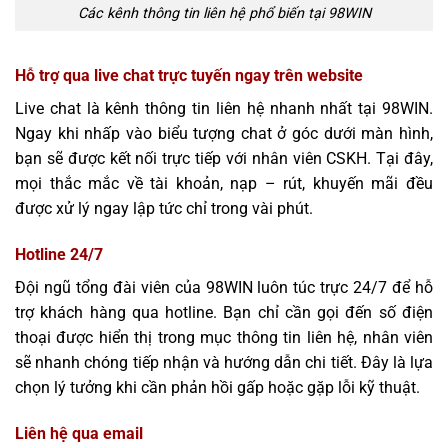
Các kênh thông tin liên hệ phổ biến tại 98WIN
Hỗ trợ qua live chat trực tuyến ngay trên website
Live chat là kênh thông tin liên hệ nhanh nhất tại 98WIN.
Ngay khi nhấp vào biểu tượng chat ở góc dưới màn hình,
bạn sẽ được kết nối trực tiếp với nhân viên CSKH. Tại đây,
mọi thắc mắc về tài khoản, nạp – rút, khuyến mãi đều
được xử lý ngay lập tức chỉ trong vài phút.
Hotline 24/7
Đội ngũ tổng đài viên của 98WIN luôn túc trực 24/7 để hỗ
trợ khách hàng qua hotline. Bạn chỉ cần gọi đến số điện
thoại được hiển thị trong mục thông tin liên hệ, nhân viên
sẽ nhanh chóng tiếp nhận và hướng dẫn chi tiết. Đây là lựa
chọn lý tưởng khi cần phản hồi gấp hoặc gặp lỗi kỹ thuật.
Liên hệ qua email