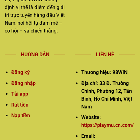
định vị thế là điểm đến giải
trí trực tuyến hàng đầu Việt
Nam, nơi hội tụ đam mê –
cơ hội – và chiến thắng.
HƯỚNG DẪN
LIÊN HỆ
Đăng ký
Thương hiệu: 98WIN
Đăng nhập
Địa chỉ: 33 Đ. Trường
Chinh, Phường 12, Tân
Tải app
Bình, Hồ Chí Minh, Việt
Rút tiền
Nam
Nạp tiền
Website:
https://playmu.cn.com/
Email: