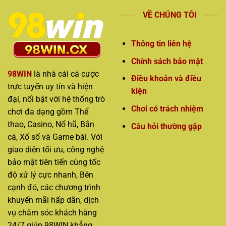
VỀ CHÚNG TÔI
Thông tin liên hệ
Chính sách bảo mật
98WIN
là nhà cái cá cược
Điều khoản và điều
trực tuyến uy tín và hiện
kiện
đại, nổi bật với hệ thống trò
Chơi có trách nhiệm
chơi đa dạng gồm Thể
thao, Casino, Nổ hũ, Bắn
Câu hỏi thường gặp
cá, Xổ số và Game bài. Với
giao diện tối ưu, công nghệ
bảo mật tiên tiến cùng tốc
độ xử lý cực nhanh, Bên
cạnh đó, các chương trình
khuyến mãi hấp dẫn, dịch
vụ chăm sóc khách hàng
24/7 giúp 98WIN khẳng