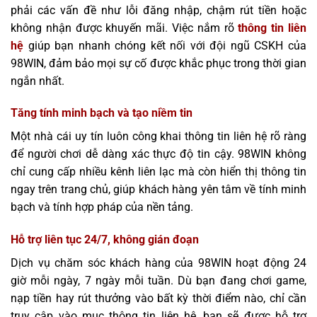
phải các vấn đề như lỗi đăng nhập, chậm rút tiền hoặc
không nhận được khuyến mãi. Việc nắm rõ
thông tin liên
hệ
giúp bạn nhanh chóng kết nối với đội ngũ CSKH của
98WIN, đảm bảo mọi sự cố được khắc phục trong thời gian
ngắn nhất.
Tăng tính minh bạch và tạo niềm tin
Một nhà cái uy tín luôn công khai thông tin liên hệ rõ ràng
để người chơi dễ dàng xác thực độ tin cậy. 98WIN không
chỉ cung cấp nhiều kênh liên lạc mà còn hiển thị thông tin
ngay trên trang chủ, giúp khách hàng yên tâm về tính minh
bạch và tính hợp pháp của nền tảng.
Hỗ trợ liên tục 24/7, không gián đoạn
Dịch vụ chăm sóc khách hàng của 98WIN hoạt động 24
giờ mỗi ngày, 7 ngày mỗi tuần. Dù bạn đang chơi game,
nạp tiền hay rút thưởng vào bất kỳ thời điểm nào, chỉ cần
truy cập vào mục thông tin liên hệ, bạn sẽ được hỗ trợ