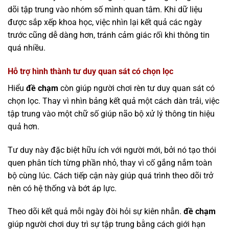
dõi tập trung vào nhóm số mình quan tâm. Khi dữ liệu
được sắp xếp khoa học, việc nhìn lại kết quả các ngày
trước cũng dễ dàng hơn, tránh cảm giác rối khi thông tin
quá nhiều.
Hỗ trợ hình thành tư duy quan sát có chọn lọc
Hiểu
đề chạm
còn giúp người chơi rèn tư duy quan sát có
chọn lọc. Thay vì nhìn bảng kết quả một cách dàn trải, việc
tập trung vào một chữ số giúp não bộ xử lý thông tin hiệu
quả hơn.
Tư duy này đặc biệt hữu ích với người mới, bởi nó tạo thói
quen phân tích từng phần nhỏ, thay vì cố gắng nắm toàn
bộ cùng lúc. Cách tiếp cận này giúp quá trình theo dõi trở
nên có hệ thống và bớt áp lực.
Theo dõi kết quả mỗi ngày đòi hỏi sự kiên nhẫn.
đề chạm
giúp người chơi duy trì sự tập trung bằng cách giới hạn