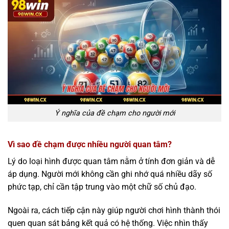
Ý nghĩa của đề chạm cho người mới
Vì sao đề chạm được nhiều người quan tâm?
Lý do loại hình được quan tâm nằm ở tính đơn giản và dễ
áp dụng. Người mới không cần ghi nhớ quá nhiều dãy số
phức tạp, chỉ cần tập trung vào một chữ số chủ đạo.
Ngoài ra, cách tiếp cận này giúp người chơi hình thành thói
quen quan sát bảng kết quả có hệ thống. Việc nhìn thấy