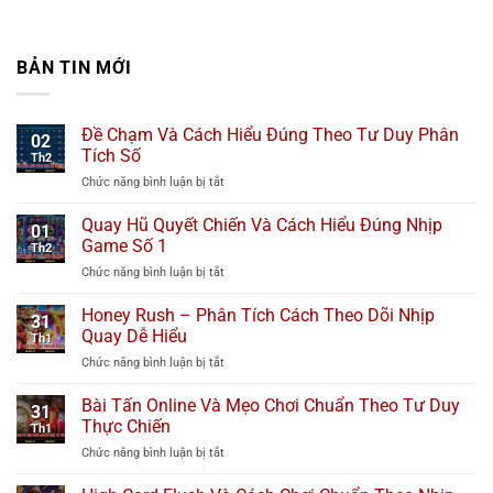
BẢN TIN MỚI
Đề Chạm Và Cách Hiểu Đúng Theo Tư Duy Phân
02
Tích Số
Th2
ở
Chức năng bình luận bị tắt
Đề
Chạm
Quay Hũ Quyết Chiến Và Cách Hiểu Đúng Nhịp
01
Và
Game Số 1
Th2
Cách
ở
Chức năng bình luận bị tắt
Hiểu
Quay
Đúng
Hũ
Honey Rush – Phân Tích Cách Theo Dõi Nhịp
Theo
31
Quyết
Tư
Quay Dễ Hiểu
Th1
Chiến
Duy
ở
Chức năng bình luận bị tắt
Và
Phân
Honey
Cách
Tích
Rush
Bài Tấn Online Và Mẹo Chơi Chuẩn Theo Tư Duy
Hiểu
Số
31
–
Đúng
Thực Chiến
Th1
Phân
Nhịp
ở
Chức năng bình luận bị tắt
Tích
Game
Bài
Cách
Số
Tấn
Theo