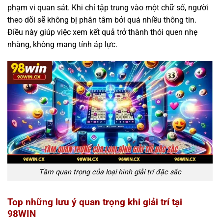
phạm vi quan sát. Khi chỉ tập trung vào một chữ số, người
theo dõi sẽ không bị phân tâm bởi quá nhiều thông tin.
Điều này giúp việc xem kết quả trở thành thói quen nhẹ
nhàng, không mang tính áp lực.
Tầm quan trọng của loại hình giải trí đặc sắc
Top những lưu ý quan trọng khi giải trí tại
98WIN