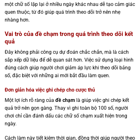
một chữ số lặp lại ở nhiều ngày khác nhau dễ tạo cảm giác
quen thuộc, từ đó giúp quá trình theo dõi trở nên nhẹ
nhàng hơn.
Vai trò của đề chạm trong quá trình theo dõi kết
quả
Đây không phải công cụ dự đoán chắc chắn, mà là cách
sắp xếp dữ liệu để dễ quan sát hơn. Việc sử dụng loại hình
đúng cách giúp người chơi giảm áp lực khi theo dõi bảng
số, đặc biệt với những ai mới bắt đầu làm quen.
Đơn giản hóa việc ghi chép cho cược thủ
Một lợi ích rõ ràng của
đề chạm
là giúp việc ghi chép kết
quả trở nên gọn gàng. Thay vì ghi toàn bộ 100 số, người
chơi chỉ cần đánh dấu các chữ số chạm xuất hiện trong
ngày.
Cách làm này tiết kiệm thời gian, đồng thời giúp người theo