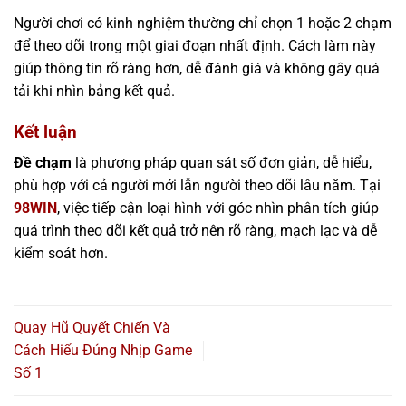
Người chơi có kinh nghiệm thường chỉ chọn 1 hoặc 2 chạm
để theo dõi trong một giai đoạn nhất định. Cách làm này
giúp thông tin rõ ràng hơn, dễ đánh giá và không gây quá
tải khi nhìn bảng kết quả.
Kết luận
Đề chạm
là phương pháp quan sát số đơn giản, dễ hiểu,
phù hợp với cả người mới lẫn người theo dõi lâu năm. Tại
98WIN
, việc tiếp cận loại hình với góc nhìn phân tích giúp
quá trình theo dõi kết quả trở nên rõ ràng, mạch lạc và dễ
kiểm soát hơn.
Quay Hũ Quyết Chiến Và
Cách Hiểu Đúng Nhịp Game
Số 1