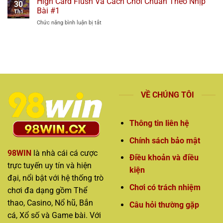
High Card Flush Và Cách Chơi Chuẩn Theo Nhịp
1
30
Online
Dõi
Bài #1
Th1
Và
Nhịp
ở
Chức năng bình luận bị tắt
Mẹo
Quay
High
Chơi
Dễ
Card
Chuẩn
Hiểu
Flush
Theo
Và
Tư
Cách
Duy
Chơi
Thực
Chuẩn
Chiến
Theo
VỀ CHÚNG TÔI
Nhịp
Bài
#1
Thông tin liên hệ
Chính sách bảo mật
98WIN
là nhà cái cá cược
Điều khoản và điều
trực tuyến uy tín và hiện
kiện
đại, nổi bật với hệ thống trò
Chơi có trách nhiệm
chơi đa dạng gồm Thể
thao, Casino, Nổ hũ, Bắn
Câu hỏi thường gặp
cá, Xổ số và Game bài. Với