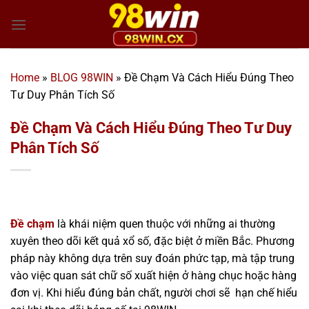
Bỏ
qua
nội
dung
Home
»
BLOG 98WIN
»
Đề Chạm Và Cách Hiểu Đúng Theo
Tư Duy Phân Tích Số
Đề Chạm Và Cách Hiểu Đúng Theo Tư Duy
Phân Tích Số
Đề chạm
là khái niệm quen thuộc với những ai thường
xuyên theo dõi kết quả xổ số, đặc biệt ở miền Bắc. Phương
pháp này không dựa trên suy đoán phức tạp, mà tập trung
vào việc quan sát chữ số xuất hiện ở hàng chục hoặc hàng
đơn vị. Khi hiểu đúng bản chất, người chơi sẽ hạn chế hiểu