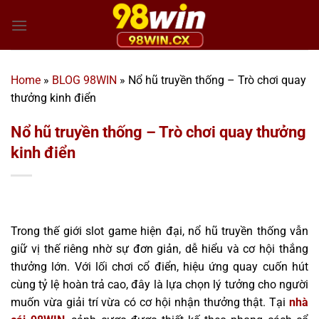
Bỏ
qua
nội
dung
Home
»
BLOG 98WIN
»
Nổ hũ truyền thống – Trò chơi quay
thưởng kinh điển
Nổ hũ truyền thống – Trò chơi quay thưởng
kinh điển
Trong thế giới slot game hiện đại, nổ hũ truyền thống vẫn
giữ vị thế riêng nhờ sự đơn giản, dễ hiểu và cơ hội thắng
thưởng lớn. Với lối chơi cổ điển, hiệu ứng quay cuốn hút
cùng tỷ lệ hoàn trả cao, đây là lựa chọn lý tưởng cho người
muốn vừa giải trí vừa có cơ hội nhận thưởng thật. Tại
nhà