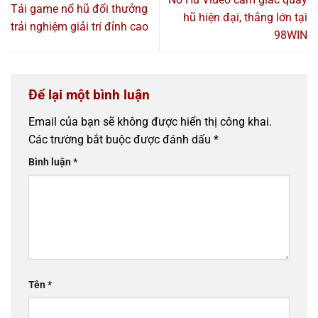
Tải game nổ hũ đổi thưởng
hũ hiện đại, thắng lớn tại
trải nghiệm giải trí đỉnh cao
98WIN
Để lại một bình luận
Email của bạn sẽ không được hiển thị công khai.
Các trường bắt buộc được đánh dấu
*
Bình luận
*
Tên
*