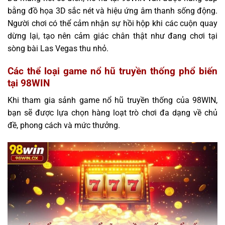
bằng đồ họa 3D sắc nét và hiệu ứng âm thanh sống động.
Người chơi có thể cảm nhận sự hồi hộp khi các cuộn quay
dừng lại, tạo nên cảm giác chân thật như đang chơi tại
sòng bài Las Vegas thu nhỏ.
Các thể loại game nổ hũ truyền thống phổ biến
tại 98WIN
Khi tham gia sảnh game nổ hũ truyền thống của 98WIN,
bạn sẽ được lựa chọn hàng loạt trò chơi đa dạng về chủ
đề, phong cách và mức thưởng.