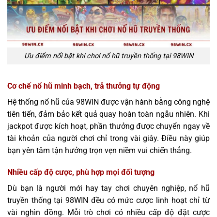
Ưu điểm nổi bật khi chơi nổ hũ truyền thống tại 98WIN
Cơ chế nổ hũ minh bạch, trả thưởng tự động
Hệ thống nổ hũ của 98WIN được vận hành bằng công nghệ
tiên tiến, đảm bảo kết quả quay hoàn toàn ngẫu nhiên. Khi
jackpot được kích hoạt, phần thưởng được chuyển ngay về
tài khoản của người chơi chỉ trong vài giây. Điều này giúp
bạn yên tâm tận hưởng trọn vẹn niềm vui chiến thắng.
Nhiều cấp độ cược, phù hợp mọi đối tượng
Dù bạn là người mới hay tay chơi chuyên nghiệp, nổ hũ
truyền thống tại 98WIN đều có mức cược linh hoạt chỉ từ
vài nghìn đồng. Mỗi trò chơi có nhiều cấp độ đặt cược