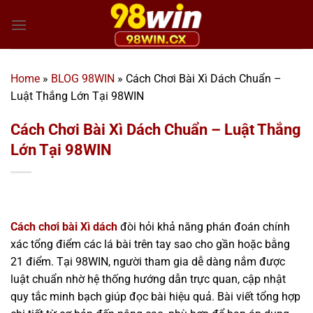
Bỏ
qua
nội
dung
Home
»
BLOG 98WIN
»
Cách Chơi Bài Xì Dách Chuẩn –
Luật Thắng Lớn Tại 98WIN
Cách Chơi Bài Xì Dách Chuẩn – Luật Thắng
Lớn Tại 98WIN
Cách chơi bài Xì dách
đòi hỏi khả năng phán đoán chính
xác tổng điểm các lá bài trên tay sao cho gần hoặc bằng
21 điểm. Tại 98WIN, người tham gia dễ dàng nắm được
luật chuẩn nhờ hệ thống hướng dẫn trực quan, cập nhật
quy tắc minh bạch giúp đọc bài hiệu quả. Bài viết tổng hợp