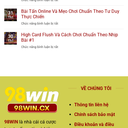
Chức năng bình luận bị tắt
Và
Phân
Honey
Cách
Tích
Rush
Bài Tấn Online Và Mẹo Chơi Chuẩn Theo Tư Duy
Hiểu
Số
31
–
Đúng
Thực Chiến
Th1
Phân
Nhịp
ở
Chức năng bình luận bị tắt
Tích
Game
Bài
Cách
Số
Tấn
High Card Flush Và Cách Chơi Chuẩn Theo Nhịp
Theo
1
30
Online
Dõi
Bài #1
Th1
Và
Nhịp
ở
Chức năng bình luận bị tắt
Mẹo
Quay
High
Chơi
Dễ
Card
Chuẩn
Hiểu
Flush
Theo
Và
Tư
Cách
Duy
Chơi
Thực
Chuẩn
Chiến
Theo
VỀ CHÚNG TÔI
Nhịp
Bài
#1
Thông tin liên hệ
Chính sách bảo mật
98WIN
là nhà cái cá cược
Điều khoản và điều