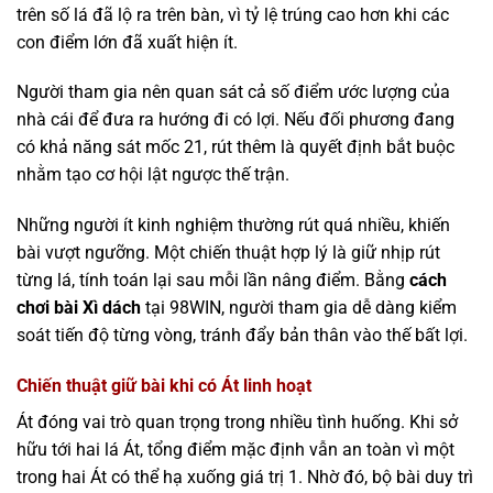
trên số lá đã lộ ra trên bàn, vì tỷ lệ trúng cao hơn khi các
con điểm lớn đã xuất hiện ít.
Người tham gia nên quan sát cả số điểm ước lượng của
nhà cái để đưa ra hướng đi có lợi. Nếu đối phương đang
có khả năng sát mốc 21, rút thêm là quyết định bắt buộc
nhằm tạo cơ hội lật ngược thế trận.
Những người ít kinh nghiệm thường rút quá nhiều, khiến
bài vượt ngưỡng. Một chiến thuật hợp lý là giữ nhịp rút
từng lá, tính toán lại sau mỗi lần nâng điểm. Bằng
cách
chơi bài Xì dách
tại 98WIN, người tham gia dễ dàng kiểm
soát tiến độ từng vòng, tránh đẩy bản thân vào thế bất lợi.
Chiến thuật giữ bài khi có Át linh hoạt
Át đóng vai trò quan trọng trong nhiều tình huống. Khi sở
hữu tới hai lá Át, tổng điểm mặc định vẫn an toàn vì một
trong hai Át có thể hạ xuống giá trị 1. Nhờ đó, bộ bài duy trì