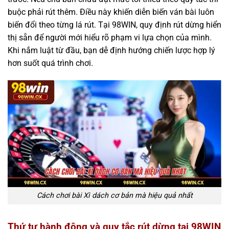
buộc phải rút thêm. Điều này khiến diễn biến ván bài luôn
biến đổi theo từng lá rút. Tại 98WIN, quy định rút dừng hiển
thị sẵn để người mới hiểu rõ phạm vi lựa chọn của mình.
Khi nắm luật từ đầu, bạn dễ định hướng chiến lược hợp lý
hơn suốt quá trình chơi.
Cách chơi bài Xì dách cơ bản mà hiệu quả nhất
Thứ tự hành động và quy tắc rút dừng tại 98WIN