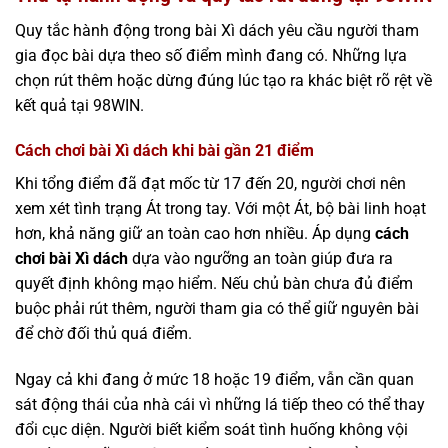
Quy tắc hành động trong bài Xì dách yêu cầu người tham
gia đọc bài dựa theo số điểm mình đang có. Những lựa
chọn rút thêm hoặc dừng đúng lúc tạo ra khác biệt rõ rệt về
kết quả tại 98WIN.
Cách chơi bài Xì dách khi bài gần 21 điểm
Khi tổng điểm đã đạt mốc từ 17 đến 20, người chơi nên
xem xét tình trạng Át trong tay. Với một Át, bộ bài linh hoạt
hơn, khả năng giữ an toàn cao hơn nhiều. Áp dụng
cách
chơi bài Xì dách
dựa vào ngưỡng an toàn giúp đưa ra
quyết định không mạo hiểm. Nếu chủ bàn chưa đủ điểm
buộc phải rút thêm, người tham gia có thể giữ nguyên bài
để chờ đối thủ quá điểm.
Ngay cả khi đang ở mức 18 hoặc 19 điểm, vẫn cần quan
sát động thái của nhà cái vì những lá tiếp theo có thể thay
đổi cục diện. Người biết kiểm soát tình huống không vội