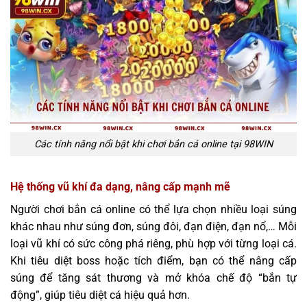
Các tính năng nổi bật khi chơi bắn cá online tại 98WIN
Hệ thống vũ khí đa dạng, nâng cấp mạnh mẽ
Người chơi bắn cá online có thể lựa chọn nhiều loại súng
khác nhau như súng đơn, súng đôi, đạn điện, đạn nổ,… Mỗi
loại vũ khí có sức công phá riêng, phù hợp với từng loại cá.
Khi tiêu diệt boss hoặc tích điểm, bạn có thể nâng cấp
súng để tăng sát thương và mở khóa chế độ “bắn tự
động”, giúp tiêu diệt cá hiệu quả hơn.