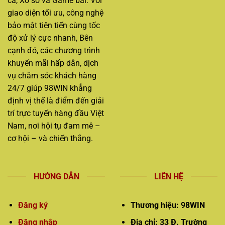
cá, Xổ số và Game bài. Với
giao diện tối ưu, công nghệ
bảo mật tiên tiến cùng tốc
độ xử lý cực nhanh, Bên
cạnh đó, các chương trình
khuyến mãi hấp dẫn, dịch
vụ chăm sóc khách hàng
24/7 giúp 98WIN khẳng
định vị thế là điểm đến giải
trí trực tuyến hàng đầu Việt
Nam, nơi hội tụ đam mê –
cơ hội – và chiến thắng.
HƯỚNG DẪN
LIÊN HỆ
Đăng ký
Thương hiệu: 98WIN
Đăng nhập
Địa chỉ: 33 Đ. Trường