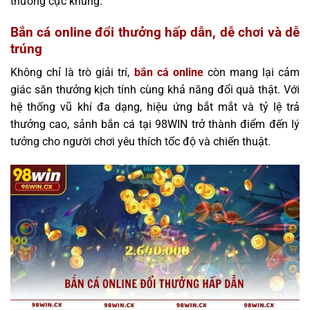
thưởng cực khủng.
Bắn cá online đổi thưởng hấp dẫn, dễ chơi và dễ
trúng
Không chỉ là trò giải trí,
bắn cá online
còn mang lại cảm
giác săn thưởng kịch tính cùng khả năng đổi quà thật. Với
hệ thống vũ khí đa dạng, hiệu ứng bắt mắt và tỷ lệ trả
thưởng cao, sảnh bắn cá tại 98WIN trở thành điểm đến lý
tưởng cho người chơi yêu thích tốc độ và chiến thuật.