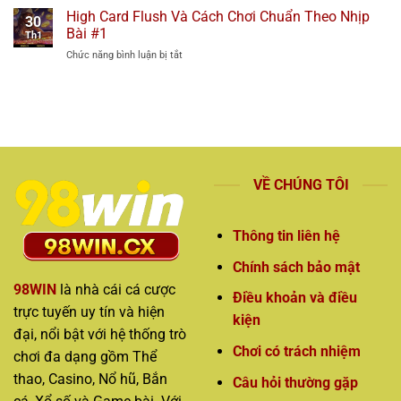
Số
Tấn
High Card Flush Và Cách Chơi Chuẩn Theo Nhịp
Theo
1
30
Online
Dõi
Bài #1
Th1
Và
Nhịp
ở
Chức năng bình luận bị tắt
Mẹo
Quay
High
Chơi
Dễ
Card
Chuẩn
Hiểu
Flush
Theo
Và
Tư
Cách
Duy
Chơi
Thực
Chuẩn
Chiến
Theo
VỀ CHÚNG TÔI
Nhịp
Bài
#1
Thông tin liên hệ
Chính sách bảo mật
98WIN
là nhà cái cá cược
Điều khoản và điều
trực tuyến uy tín và hiện
kiện
đại, nổi bật với hệ thống trò
Chơi có trách nhiệm
chơi đa dạng gồm Thể
thao, Casino, Nổ hũ, Bắn
Câu hỏi thường gặp