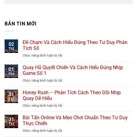
BẢN TIN MỚI
Đề Chạm Và Cách Hiểu Đúng Theo Tư Duy Phân
02
Tích Số
Th2
ở
Chức năng bình luận bị tắt
Đề
Chạm
Quay Hũ Quyết Chiến Và Cách Hiểu Đúng Nhịp
01
Và
Game Số 1
Th2
Cách
ở
Chức năng bình luận bị tắt
Hiểu
Quay
Đúng
Hũ
Honey Rush – Phân Tích Cách Theo Dõi Nhịp
Theo
31
Quyết
Tư
Quay Dễ Hiểu
Th1
Chiến
Duy
ở
Chức năng bình luận bị tắt
Và
Phân
Honey
Cách
Tích
Rush
Bài Tấn Online Và Mẹo Chơi Chuẩn Theo Tư Duy
Hiểu
Số
31
–
Đúng
Thực Chiến
Th1
Phân
Nhịp
ở
Chức năng bình luận bị tắt
Tích
Game
Bài
Cách