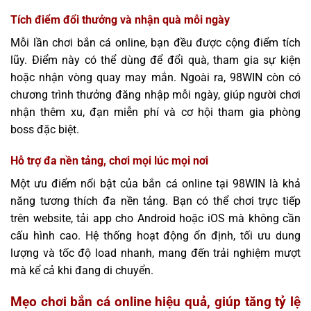
Tích điểm đổi thưởng và nhận quà mỗi ngày
Mỗi lần chơi bắn cá online, bạn đều được cộng điểm tích
lũy. Điểm này có thể dùng để đổi quà, tham gia sự kiện
hoặc nhận vòng quay may mắn. Ngoài ra, 98WIN còn có
chương trình thưởng đăng nhập mỗi ngày, giúp người chơi
nhận thêm xu, đạn miễn phí và cơ hội tham gia phòng
boss đặc biệt.
Hỗ trợ đa nền tảng, chơi mọi lúc mọi nơi
Một ưu điểm nổi bật của bắn cá online tại 98WIN là khả
năng tương thích đa nền tảng. Bạn có thể chơi trực tiếp
trên website, tải app cho Android hoặc iOS mà không cần
cấu hình cao. Hệ thống hoạt động ổn định, tối ưu dung
lượng và tốc độ load nhanh, mang đến trải nghiệm mượt
mà kể cả khi đang di chuyển.
Mẹo chơi bắn cá online hiệu quả, giúp tăng tỷ lệ